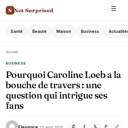
☰
Not Surprised
N
Santé
Beauté
Maison
Business
Actualité
Accueil
›
BUSINESS
Pourquoi Caroline Loeb a la
bouche de travers : une
question qui intrigue ses
fans
✆
f
𝕏
P
Eleonore
23 août 2025