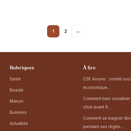
1
2
→
Rubriques
À lire
Santé
CSE Axione : comité soci
économique…
Beauté
Comment bien socialiser
Maison
chiot avant 6…
Business
Comment se baigner lib
Actualités
pendant ses règles…