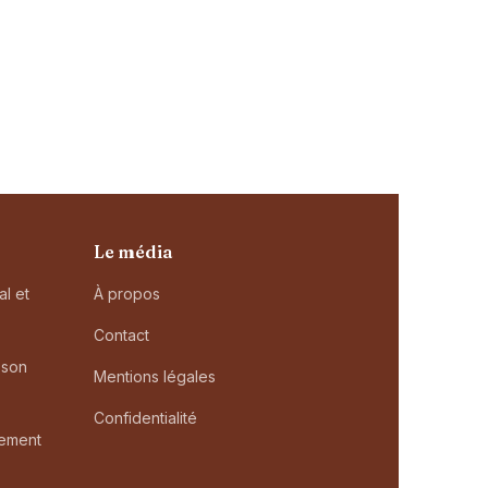
Le média
al et
À propos
Contact
 son
Mentions légales
Confidentialité
rement