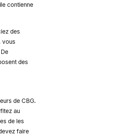
ile contienne
ciez des
, vous
. De
oposent des
fleurs de CBG.
fitez au
es de les
devez faire