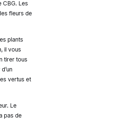
de CBG. Les
es fleurs de
des plants
 il vous
 tirer tous
 d’un
les vertus et
eur. Le
 a pas de