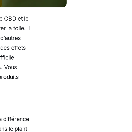
le CBD et le
la toile. Il
 d’autres
des effets
ficile
%. Vous
produits
a différence
ns le plant