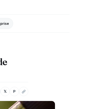
eprise
de
𝕏
P