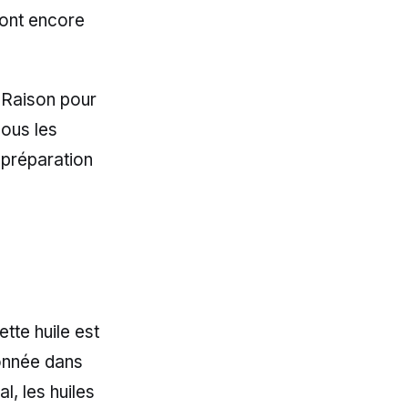
sont encore
 Raison pour
sous les
 préparation
tte huile est
ionnée dans
l, les huiles