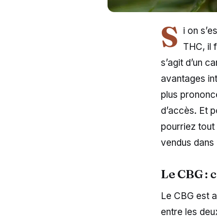
S
i on s’
THC, il 
s’agit d’un c
avantages in
plus prononcé
d’accès. Et p
pourriez tout
vendus dans
Le CBG : c
Le CBG est a 
entre les deu