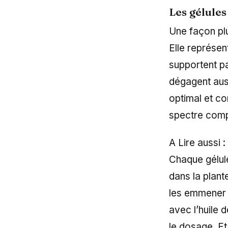
Les gélule
Une façon pl
Elle représen
supportent pa
dégagent auss
optimal et c
spectre comp
A Lire aussi :
Chaque gélul
dans la plan
les emmener 
avec l’huile
le dosage. Et 