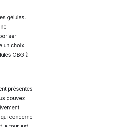
es gélules.
 ne
poriser
e un choix
lules CBG à
ent présentes
ous pouvez
tivement
 qui concerne
t le tour est