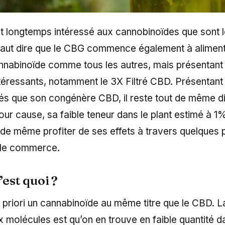
est longtemps intéressé aux cannobinoïdes que sont 
faut dire que le CBG commence également à alimenter 
annabinoïde comme tous les autres, mais présentant
téressants, notamment le 3X Filtré CBD. Présentant 
s que son congénère CBD, il reste tout de même dif
our cause, sa faible teneur dans le plant estimé à 1
 de même profiter de ses effets à travers quelques 
 le commerce.
’est quoi ?
priori un cannabinoïde au même titre que le CBD. L
x molécules est qu’on en trouve en faible quantité da